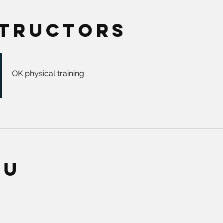
structors
OK physical training
eu