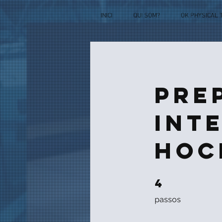
INICI
QUI SOM?
OK PHYSICAL 
Pre
int
hoc
4
4 passos
passos