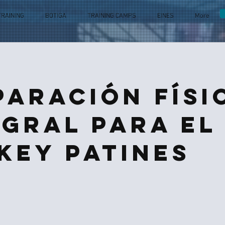
TRAINING
BOTIGA
TRAINING CAMPS
EINES
More
paración físi
egral para el
key patines