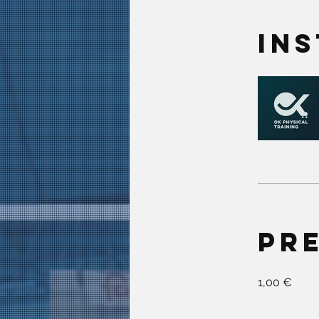
In
Pr
1,00 €