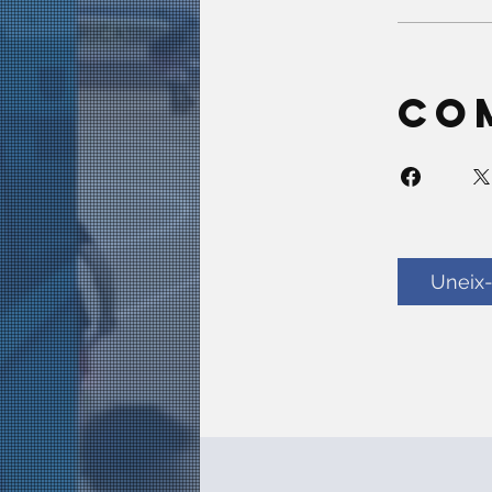
Co
Uneix-